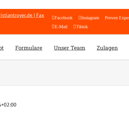
stiantroyer.de | Fax
Facebook
Instagram
Proven Exper
E-Mail
Tiktok
ot
Formulare
Unser Team
Zulagen
6+02:00