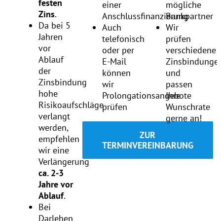
festen
einer
mögliche
Zins
.
Anschlussfinanzierung
Bankpartner
Da bei 5
Auch
Wir
Jahren
telefonisch
prüfen
vor
oder per
verschiedene
Ablauf
E-Mail
Zinsbindunge
der
können
und
Zinsbindung
wir
passen
hohe
Prolongationsangebote
Ihre
Risikoaufschläge
prüfen
Wunschrate
verlangt
gerne an!
werden,
ZUR
empfehlen
TERMINVEREINBARUNG
wir eine
Verlängerung
ca. 2-3
Jahre vor
Ablauf
.
Bei
Darlehen