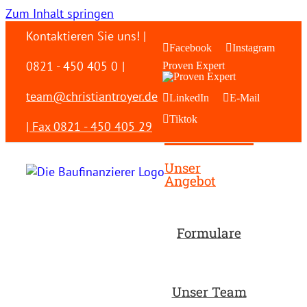
Zum Inhalt springen
Kontaktieren Sie uns! |
Facebook
Instagram
0821 - 450 405 0
|
Proven Expert
team@christiantroyer.de
LinkedIn
E-Mail
Tiktok
| Fax 0821 - 450 405 29
Unser
Angebot
Formulare
Unser Team