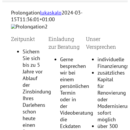
Prolongation
lukaskalo
2024-03-
15T11:36:01+01:00
Zeitpunkt
Einladung
Unser
zur Beratung
Versprechen
Sichern
Sie sich
Gerne
individuelle
bis zu 5
besprechen
Finanzierung
Jahre vor
wir bei
zusätzliches
Ablauf
einem
Kapital
der
persönlichen
für
Zinsbindung
Termin
Renovierung
Ihres
oder in
oder
Darlehens
der
Modernisieru
schon
Videoberatung
sofort
heute
die
möglich
einen
Eckdaten
über 300