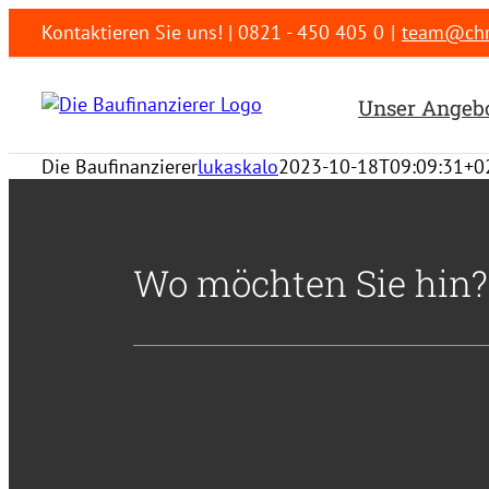
Zum
Kontaktieren Sie uns! | 0821 - 450 405 0
|
team@chri
Inhalt
springen
Unser Angeb
Die Baufinanzierer
lukaskalo
2023-10-18T09:09:31+0
Wo möchten Sie hin?