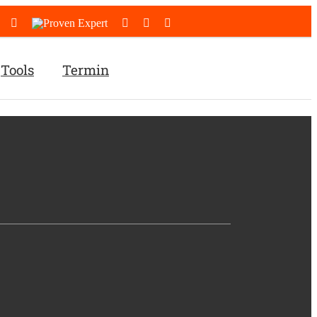
Facebook
Instagram
Proven
LinkedIn
E-
Tiktok
Expert
Mail
Tools
Termin